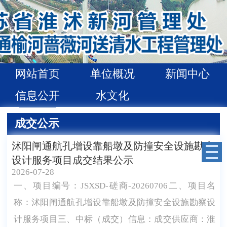
网站首页
单位概况
新闻中心
信息公开
水文化
成交公示
沭阳闸通航孔增设靠船墩及防撞安全设施勘察
设计服务项目成交结果公示
2026-07-28
一、项目编号：JSXSD-磋商-20260706二、项目名
称：沭阳闸通航孔增设靠船墩及防撞安全设施勘察设
计服务项目三、中标（成交）信息：成交供应商：淮