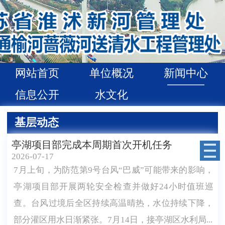
网站首页
单位概况
新闻中心
信息公开
水文化
基层动态
亭湖项目部完成本周期首次开机任务
2026-07-17
7月上旬，为防范第9号台风“巴威”可能带来的影响，
亭湖项目部开展两轮安全检查并做好24小时值班巡
查。台风过境后全区持续高温晴热，水位持续下降，
部分灌区用水日渐紧张。7月14日，接亭湖区水利局...