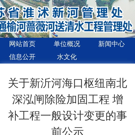
网站首页
单位概况
新闻中心
信息公开
水文化
关于新沂河海口枢纽南北
深泓闸除险加固工程 增
补工程一般设计变更的事
前公示